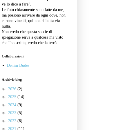
ve lo dico a fare".
Le foto chiaramente sono fatte da me,
ma possono arrivare da ogni dove, non
ci sono vincoli, qui non si butta via
nulla.
Non credo che questa specie di
spiegazione serva a qualcosa ma visto
che l'ho scritta, credo che la terrò.
Collaborazioni
Denim Dudes
Archivio blog
►
2026
(2)
►
2025
(14)
►
2024
(9)
►
2023
(5)
►
2022
(8)
►
2021
(11)