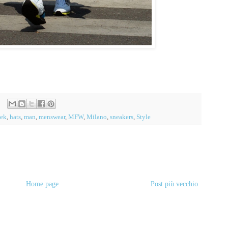
eek
,
hats
,
man
,
menswear
,
MFW
,
Milano
,
sneakers
,
Style
Home page
Post più vecchio