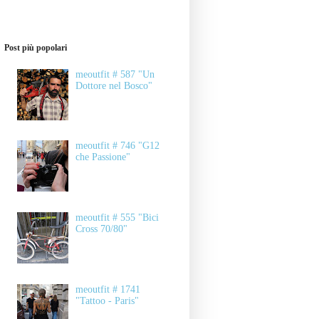
Post più popolari
meoutfit # 587 "Un
Dottore nel Bosco"
meoutfit # 746 "G12
che Passione"
meoutfit # 555 "Bici
Cross 70/80"
meoutfit # 1741
"Tattoo - Paris"