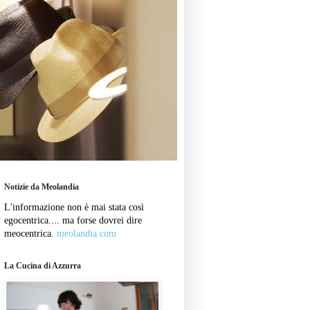
Notizie da Meolandia
L'informazione non è mai stata così
egocentrica.... ma forse dovrei dire
meocentrica.
meolandia.com
La Cucina di Azzurra